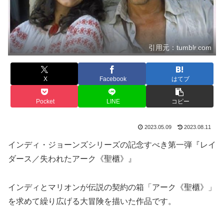
引用元：tumblr.com
X
Facebook
はてブ
Pocket
LINE
コピー
2023.05.09
2023.08.11
インディ・ジョーンズシリーズの記念すべき第一弾『レイ
ダース／失われたアーク《聖櫃》』
インディとマリオンが伝説の契約の箱「アーク《聖櫃》」
を求めて繰り広げる大冒険を描いた作品です。