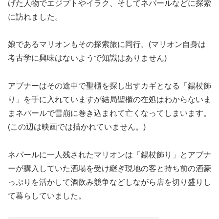
げた人物でエジプトやイラク、そしてネパールなどに探索
に訪れました。
娘であるマリオンもその探索旅に同行。(マリオン自身は
考古学に興味はないようで知識はありません)
アブナーは
その途中で聖櫃を探し出すカギとなる「錫杖飾
り」を手に入れていますが結局聖櫃の在処はわからないま
まネパールで雪崩に巻き込まれて亡くなってしまいます。
(この辺は映画では描かれていません。)
ネパールに一人残されたマリオンは「錫杖飾り」とアブナ
ーが購入していた酒場を受け継ぎ現地の客と持ち前の酒豪
っぷりを活かして酒飲み競争などしながら店を切り盛りし
て暮らしていました。