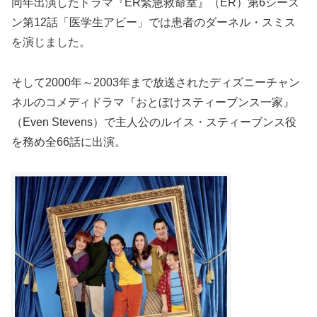
同年出演したドラマ『ER緊急救命室』（ER）第6シーズ
ン第12話「医学生アビー」では患者のダーネル・スミス
を演じました。
そして2000年～2003年まで放送されたディズニーチャン
ネルのコメディドラマ『おとぼけスティーブンス一家』
（Even Stevens）で主人公のルイス・スティーブンス役
を務め全66話に出演。