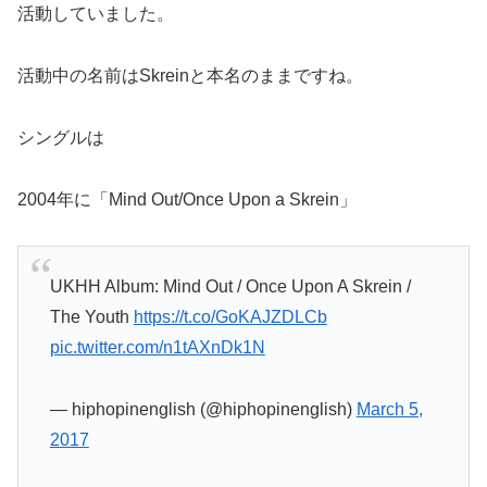
活動していました。
活動中の名前はSkreinと本名のままですね。
シングルは
2004年に「Mind Out/Once Upon a Skrein」
UKHH Album: Mind Out / Once Upon A Skrein /
The Youth
https://t.co/GoKAJZDLCb
pic.twitter.com/n1tAXnDk1N
— hiphopinenglish (@hiphopinenglish)
March 5,
2017