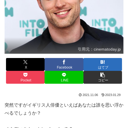
引用元：cinematoday.jp
X
Facebook
はてブ
Pocket
LINE
コピー
2021.11.06
2023.01.29
突然ですがイギリス人俳優といえばあなたは誰を思い浮か
べるでしょうか？