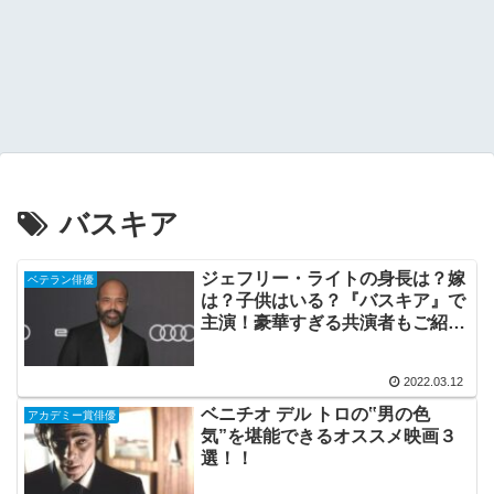
バスキア
ジェフリー・ライトの身長は？嫁
ベテラン俳優
は？子供はいる？『バスキア』で
主演！豪華すぎる共演者もご紹
介！
2022.03.12
ベニチオ デル トロの‟男の色
アカデミー賞俳優
気”を堪能できるオススメ映画３
選！！