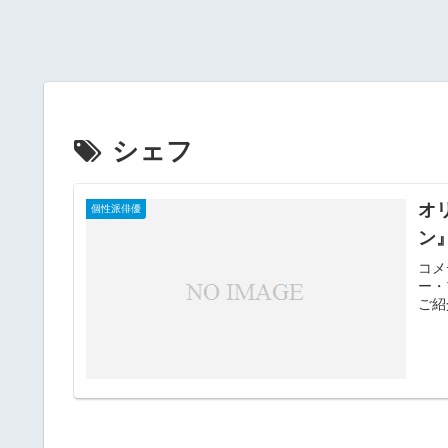
シェフ
オ
個性派俳優
ン
コメ
ー・
ご紹