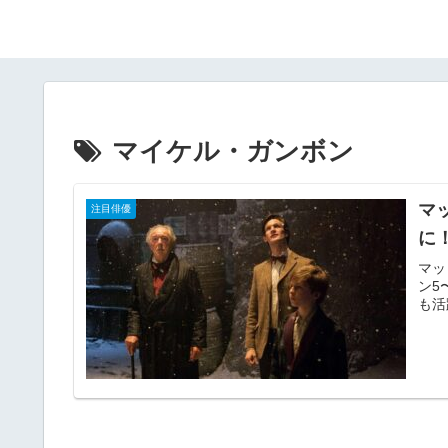
マイケル・ガンボン
マ
注目俳優
に
マッ
ン5
も活